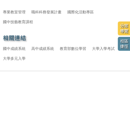
專業教室管理
職科科務發展計畫
國際化活動專區
國中技藝教育課程
分眾
導覽
相關連結
校區
捷徑
國中成績系統
高中成績系統
教育部數位學習
大學入學考試
大學多元入學
新生專區
主
招生
選
最新消息
單
關於
行政
防疫專區
iWagor