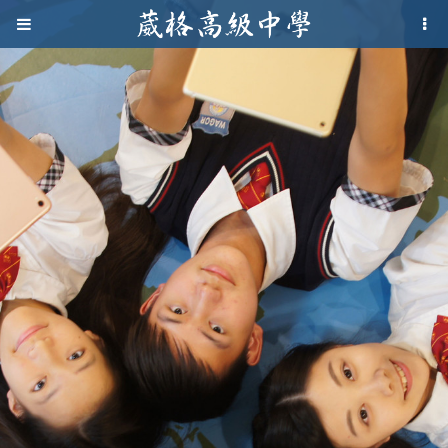
Jump to navigation
葳
格
高
級
中
學
葳
格
國
際．
國