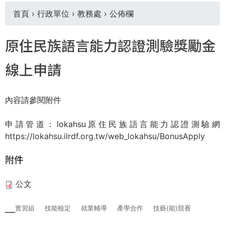
THE
首頁
›
行政單位
›
教務處
›
公佈欄
WORLD
TOMORROW
您
PUTTING
原住民族語言能力認證測驗獎勵金
YOU
在
ON
線上申請
THE
這
PATH
TO
內容請參閱附件
裡
GLOBAL
CITIZENSHIP
申請管道：lokahsu原住民族語言能力認證測驗網
https://lokahsu.ilrdf.org.tw/web_lokahsu/BonusApply
附件
公文
實習組
技能檢定
就業輔導
產學合作
技藝(能)競賽