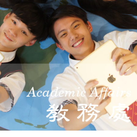
際
葳
格。
培
養
具
國
際
移
動
力
的
世
界
公
民。
WAGOR
TODAY