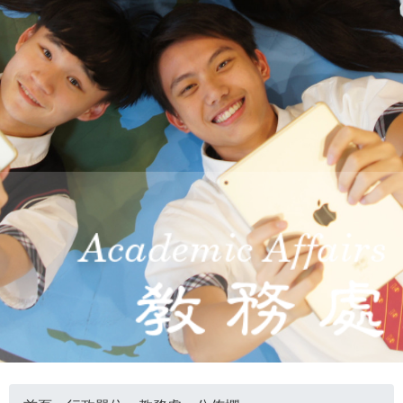
際
葳
格。
培
養
具
國
際
移
動
力
的
世
界
公
民。
WAGOR
TODAY