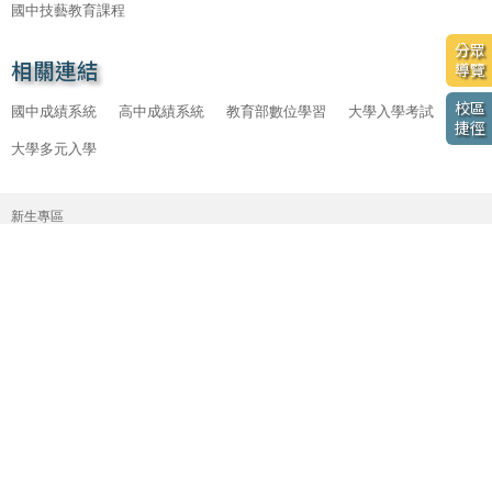
國中技藝教育課程
分眾
相關連結
導覽
校區
國中成績系統
高中成績系統
教育部數位學習
大學入學考試
捷徑
大學多元入學
新生專區
主
招生
選
最新消息
單
關於
行政
防疫專區
iWagor
新課綱
管理登入
粉絲專頁
影音頻道
校長信箱
團膳專區