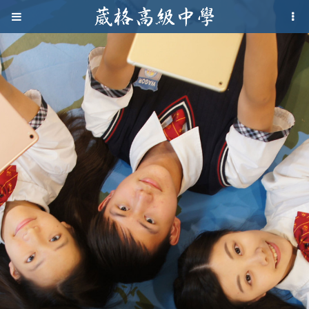
Jump to navigation
葳
格
高
級
中
學
葳
格
國
際．
國