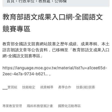
首頁
›
行政單位
›
教務處
›
公佈欄
THE
WORLD
您
TOMORROW
教育部語文成果入口網-全國語文
PUTTING
在
YOU
競賽專區
ON
這
THE
PATH
教育部全國語文競賽網站競賽之歷年成績、成果專輯、本土
裡
TO
語言朗讀文章等公告資料，已移轉至「教育部語文成果入口
GLOBAL
網-全國語文競賽專區」
CITIZENSHIP
https://language.moe.gov.tw/material/list?u=a1cee65d-
2eec-4e7a-9734-b621...
。
實習組
技能檢定
就業輔導
產學合作
技藝(能)競賽
專業教室管理
職科科務發展計畫
國際化活動專區