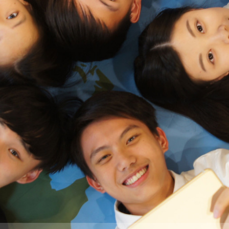
際
葳
格。
培
養
具
國
際
移
動
力
的
世
界
公
民。
WAGOR
TODAY