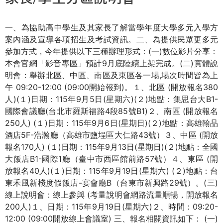
這
一、為協助高中學生及其家長了解當學年度大學多元入學方
裡
案內涵及宣導各項招生及考試資訊。二、為提供民眾更多元
參加方式，今年提供以下三種辦理形式：(一)數位影片分享：
本會官網「影音專區」預計9月底陸續上架完成。(二)實體說
明會：舉辦北區、中區、南區及東區各一場,場次時間皆為上
午 09:20-12:00 (09:00開始報到)。１、北區 (開放報名380
人)(１)日期：115年9月5日(星期六)(２)地點：集思台大B1-
國際會議廳(台北市羅斯福路4段85號B1)２、南區 (開放報名
250人) (１)日期：115年9月6日(星期日)(２)地點：高雄翰品
酒店5F-浩瀚廳（高雄市鹽埕區大仁路43號）３、中區 (開放
報名170人) (１)日期：115年9月13日(星期日)(２)地點：全國
大飯店B1-國際1廳（臺中市西區館前路57號）４、東區 (開
放報名40人)(１)日期：115年9月19日(星期六) (２)地點：台
東禾風新棧度假飯店-宴會廳B（台東市新興路29號）。(三)
線上說明會：線上參與 (考量說明會網路流量順暢，開放報名
200人)１、日期：115年9月19日(星期六)２、時間：09:20-
12:00 (09:00開放線上會議室) 三、報名相關資訊如下： (一)