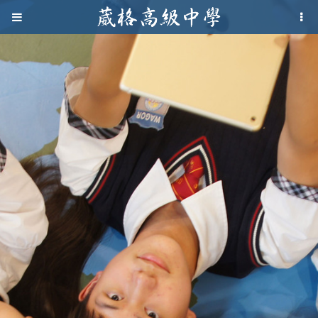
Jump to navigation
葳
格
高
級
中
學
葳
格
國
際．
國