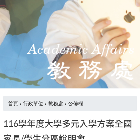
THE
WORLD
TOMORROW
PUTTING
YOU
ON
THE
PATH
TO
GLOBAL
CITIZENSHIP
首頁
›
行政單位
›
教務處
›
公佈欄
您
116學年度大學多元入學方案全國
在
家長/學生分區說明會