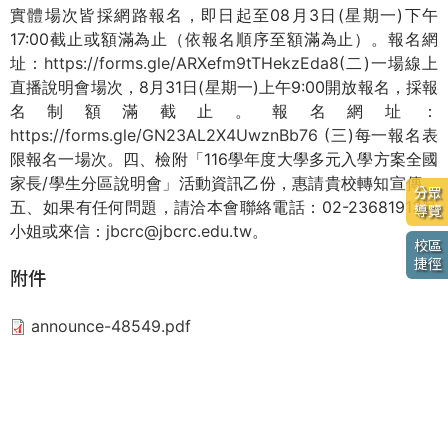
實體場次皆採網路報名，即日起至08月3日(星期一)下午
17:00截止或額滿為止（依報名順序至額滿為止）。報名網
址：
https://forms.gle/ARXefm9tTHekzEda8
(二)一場線上
直播說明會場次，8月31日(星期一)上午9:00開放報名，採報
名制額滿截止。報名網址：
https://forms.gle/GN23AL2X4UwznBb76
(三)每一報名表
限報名一場次。四、檢附「116學年度大學多元入學方案全國
家長/學生分區說明會」活動資訊乙份，惠請貴校轉知宣傳。
分眾
五、如果有任何問題，請洽本會聯絡電話：02-23681913吳
導覽
小姐或來信：
jbcrc@jbcrc.edu.tw
。
校區
捷徑
附件
announce-48549.pdf
實習組
技能檢定
就業輔導
產學合作
技藝(能)競賽