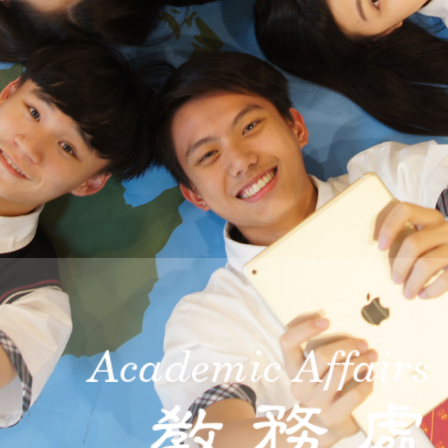
際
葳
格。
培
養
具
國
際
移
動
力
的
世
界
公
民。
WAGOR
TODAY