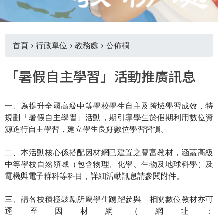
THE
WORLD
TOMORROW
PUTTING
首頁
›
行政單位
›
教務處
›
公佈欄
YOU
ON
您
THE
「暑假自主學習」活動推廣訊息
PATH
在
TO
一、為提升全國高級中等學校學生自主及跨域學習成效，特
GLOBAL
這
規劃「暑假自主學習」活動，期引導學生於假期利用數位資
CITIZENSHIP
源進行自主學習，建立學生良好數位學習習慣。
裡
二、本活動核心係搭配因材網已建置之豐富教材，涵蓋高級
中等學校自然領域（包含物理、化學、生物及地球科學）及
電機與電子群科等科目，詳細活動訊息請參閱附件。
三、請各校積極鼓勵所屬學生踴躍參與；相關數位教材亦可
逕至因材網（網址：