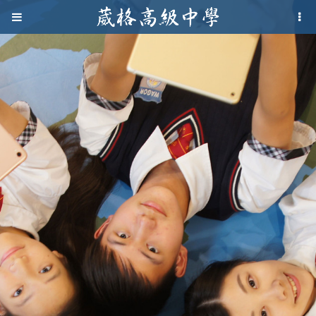
Jump to navigation
葳
格
高
級
中
學
葳
格
國
際．
國