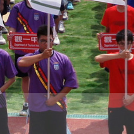
THE
WORLD
TOMORROW
PUTTING
YOU
ON
THE
PATH
TO
GLOBAL
CITIZENSHIP