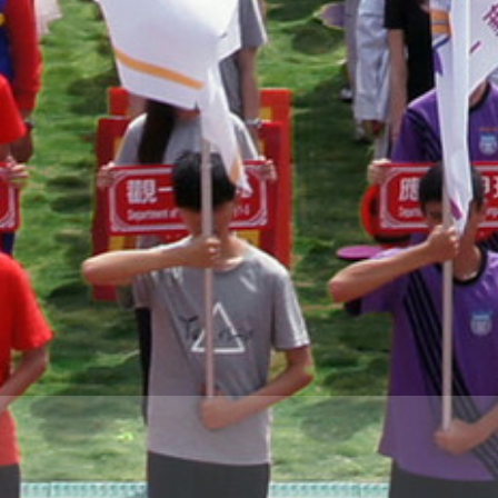
THE
WORLD
TOMORROW
PUTTING
YOU
ON
THE
PATH
TO
GLOBAL
CITIZENSHIP