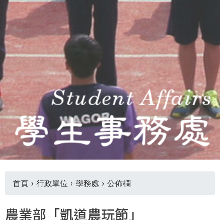
首頁
›
行政單位
›
學務處
›
公佈欄
您
農業部「凱道農玩節」