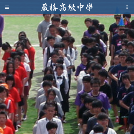
Jump to navigation
葳
格
高
級
中
學
葳
格
國
際．
國