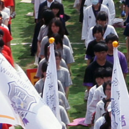
際
葳
格。
培
養
具
國
際
移
動
力
的
世
界
公
民。
WAGOR
TODAY