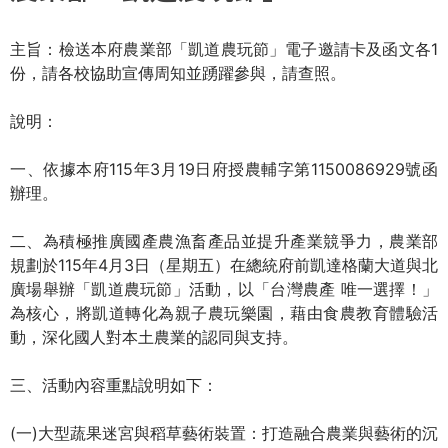
在
主旨：檢送本府農業部「凱道農玩節」電子邀請卡及函文各1
這
份，請各校協助宣傳周知並踴躍參與，請查照。
裡
說明：
一、依據本府115年3月19日府授農輔字第1150086929號函
辦理。
二、為積極推廣國產農漁畜產品並提升產業競爭力，農業部
規劃於115年4月3日（星期五）在總統府前凱達格蘭大道與北
廣場舉辦「凱道農玩節」活動，以「台灣農產 唯一選擇！」
為核心，將凱道轉化為親子農玩樂園，藉由食農教育體驗活
動，深化國人對本土農業的認同與支持。
三、活動內容重點說明如下：
(一)大型蔬果迷宮與稻草藝術裝置：打造融合農業與藝術的沉