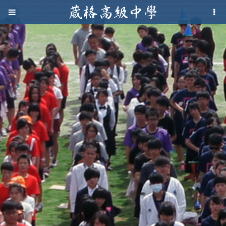
Jump to navigation
葳
格
高
級
中
學
葳
格
國
際．
國