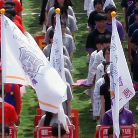
際
葳
格。
培
養
具
國
際
移
動
力
的
世
界
公
民。
WAGOR
TODAY