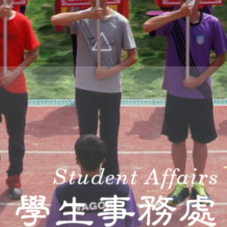
THE
WORLD
TOMORROW
PUTTING
YOU
ON
THE
PATH
TO
GLOBAL
CITIZENSHIP