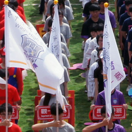
際
葳
格。
培
養
具
國
際
移
動
力
的
世
界
公
民。
WAGOR
TODAY