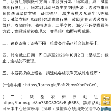
二、競賽組別與徵件方向：本競賽分為「繪本組」與「減塑
衣櫥行動組」。繪本組以幼兒為主要閱讀對象，透過故事與
圖像傳遞珍惜衣物、愛惜物品、減少浪費及永續生活等概
念；減塑衣櫥行動組則強調實際行動，鼓勵參賽者透過衣櫥
盤點、衣物維護、修補改造、二手交換、減少不必要購買等
方式，實踐減塑衣櫥理念，並呈現行動歷程與成果。
三、參賽資格：資格不限，唯參賽作品須符合規格要求。
四、報名截止日期：即日起至2026年10月2日（星期五）截
止，逾期恕不受理。
五、本競賽採線上報名，請連結各組表單完成報名程序：
(一)繪本組：
https://forms.gle/Bnft2bbssXonPxCe9
。
(二)減塑衣櫥行動組：
分眾
https://forms.gle/8m73RC83C5v5q56B8
。詳細活動資訊
導覽
可至本中心臉書粉專（搜尋：減塑與永續消費促進中心）查