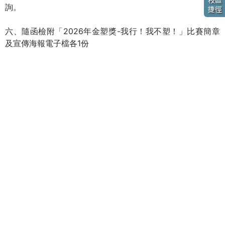
校區
詢。
捷徑
六、隨函檢附「2026年金塑獎-我行！我不塑！」比賽簡章
及宣傳海報電子檔各1份
附件
規程1
規程2
相關連結
臺灣銀行就學貸款入口網
狂犬病防疫專區
H7N9防疫專區
體適能網站
紫錐花運動
性別平等教育網
關懷ｅ起來通報網
菸害防制資訊網
衛生署疾病管制局
MORE法狀元
內政部消防署－水域安全資訊網
內政部消防署－防範一氧化碳中毒篇
MERS-CoV專區
內政部警政署165防詐騙網站
吸菸的真實代價
檳榔防制