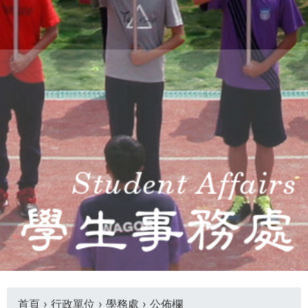
THE
WORLD
TOMORROW
PUTTING
YOU
ON
THE
PATH
TO
GLOBAL
CITIZENSHIP
首頁
›
行政單位
›
學務處
›
公佈欄