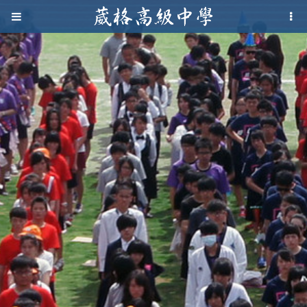
Jump to navigation
葳
格
高
級
中
學
葳
格
國
際．
國