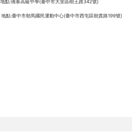
9時，地點:僑泰高級中學(臺中市大里區樹王路342號)
9時，地點:臺中市朝馬國民運動中心(臺中市西屯區朝貴路199號)