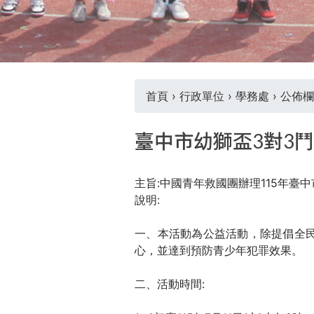
THE
WORLD
TOMORROW
PUTTING
YOU
ON
首頁
›
行政單位
›
學務處
›
公佈欄
THE
您
PATH
臺中市幼獅盃3對3
TO
在
GLOBAL
CITIZENSHIP
主旨:中國青年救國團辦理115年臺
這
說明:
裡
一、本活動為公益活動，除提倡全
心，並達到預防青少年犯罪效果。
二、活動時間: