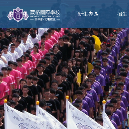
葳
新生專區
招生
格
高
級
中
學
葳
格
國
際．
國