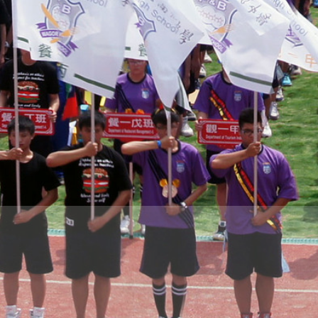
際
葳
格。
培
養
具
國
際
移
動
力
的
世
界
公
民。
WAGOR
TODAY