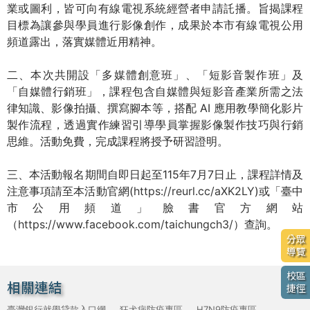
業或圖利，皆可向有線電視系統經營者申請託播。旨揭課程
目標為讓參與學員進行影像創作，成果於本市有線電視公用
頻道露出，落實媒體近用精神。
二、本次共開設「多媒體創意班」、「短影音製作班」及
「自媒體行銷班」，課程包含自媒體與短影音產業所需之法
律知識、影像拍攝、撰寫腳本等，搭配 AI 應用教學簡化影片
製作流程，透過實作練習引導學員掌握影像製作技巧與行銷
思維。活動免費，完成課程將授予研習證明。
三、本活動報名期間自即日起至115年7月7日止，課程詳情及
注意事項請至本活動官網(
https://reurl.cc/aXK2LY
)或「臺中
市公用頻道」臉書官方網站
（
https://www.facebook.com/taichungch3/
）查詢。
分眾
導覽
校區
相關連結
捷徑
臺灣銀行就學貸款入口網
狂犬病防疫專區
H7N9防疫專區