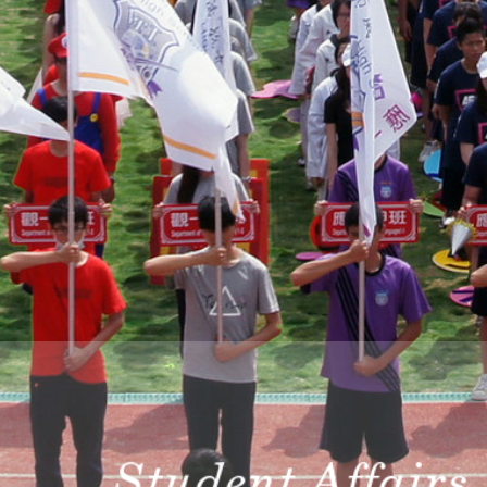
際
葳
格。
培
養
具
國
際
移
動
力
的
世
界
公
民。
WAGOR
TODAY