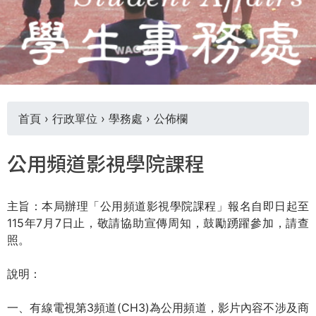
THE
WORLD
TOMORROW
PUTTING
YOU
ON
THE
首頁
›
行政單位
›
學務處
›
公佈欄
PATH
TO
您
GLOBAL
公用頻道影視學院課程
CITIZENSHIP
在
主旨：本局辦理「公用頻道影視學院課程」報名自即日起至
這
115年7月7日止，敬請協助宣傳周知，鼓勵踴躍參加，請查
照。
裡
說明：
一、有線電視第3頻道(CH3)為公用頻道，影片內容不涉及商