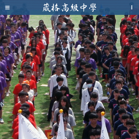
Jump to navigation
葳
格
高
級
中
學
葳
格
國
際．
國