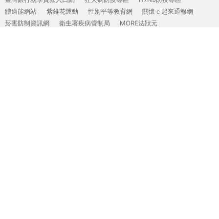
體適能網站
紫錐花運動
性別平等教育網
關懷ｅ起來通報網
菸害防制資訊網
衛生署疾病管制局
MORE法狀元
內政部消防署－水域安全資訊網
內政部消防署－防範一氧化碳中毒篇
MERS-CoV專區
內政部警政署165防詐騙網站
吸菸的真實代價
檳榔防制
禽流感資訊專區
反性別暴力資源網影音專區
華文戒菸網-清新帝國
高級中等學校學生事務資訊暨活動網
新生專區
主
招生
選
最新消息
單
關於
行政
防疫專區
iWagor
新課綱