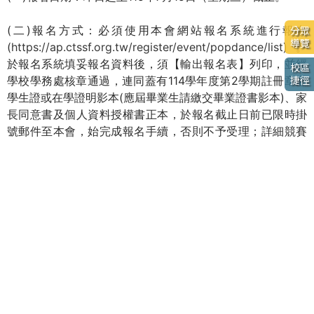
(二)報名方式：必須使用本會網站報名系統進行報名
分眾
導覽
(
https://ap.ctssf.org.tw/register/event/popdance/list
)。
於報名系統填妥報名資料後，須【輸出報名表】列印，並經
校區
學校學務處核章通過，連同蓋有114學年度第2學期註冊章之
捷徑
學生證或在學證明影本(應屆畢業生請繳交畢業證書影本)、家
長同意書及個人資料授權書正本，於報名截止日前已限時掛
號郵件至本會，始完成報名手續，否則不予受理；詳細競賽
規範與報名方式，請參見附件之競賽規程。
四、檢附：旨揭活動競賽規程1份。
附件
競賽規程
相關連結