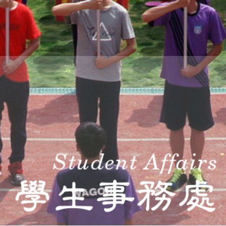
THE
WORLD
TOMORROW
PUTTING
YOU
ON
THE
PATH
TO
GLOBAL
CITIZENSHIP