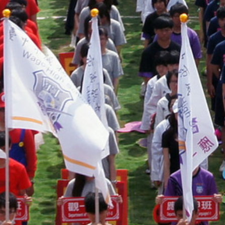
際
葳
格。
培
養
具
國
際
移
動
力
的
世
界
公
民。
WAGOR
TODAY