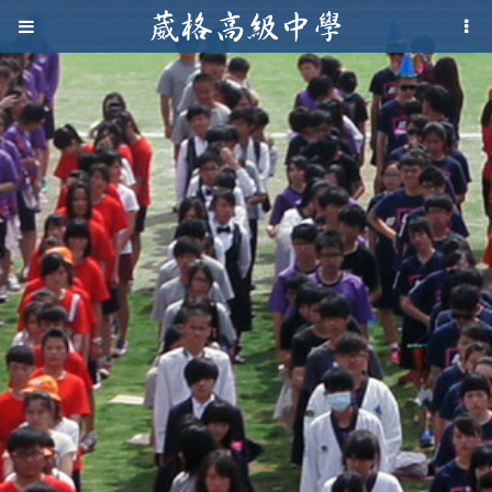
Jump to navigation
葳
格
高
級
中
學
葳
格
國
際．
國