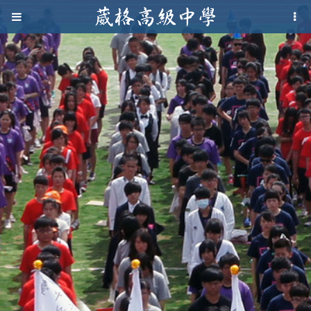
Jump to navigation
葳
格
高
級
中
學
葳
格
國
際．
國