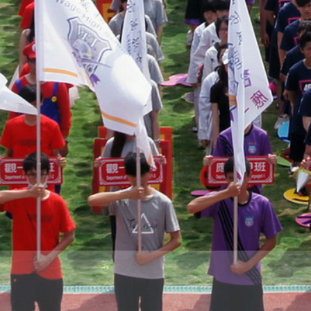
際
葳
格。
培
養
具
國
際
移
動
力
的
世
界
公
民。
WAGOR
TODAY