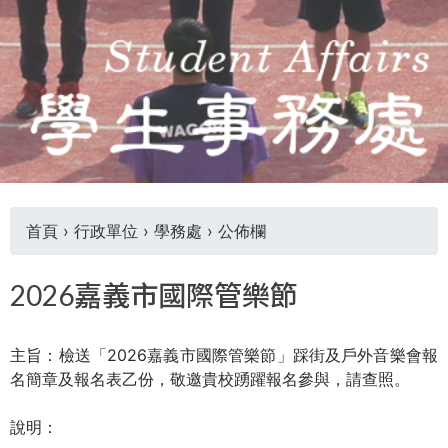
THE
WORLD
TOMORROW
PUTTING
YOU
ON
THE
PATH
TO
GLOBAL
首頁
›
行政單位
›
學務處
›
公佈欄
CITIZENSHIP
您
2026嘉義市國際管樂節
在
主旨：檢送「2026嘉義市國際管樂節」踩街及戶外音樂會報
這
名簡章及報名表乙份，敬邀貴校踴躍報名參與，請查照。
裡
說明：