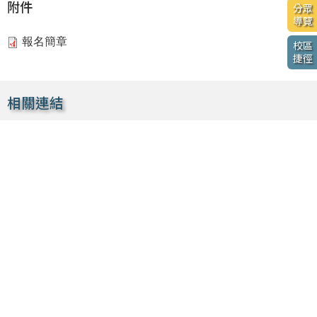
附件
分眾
導覽
報名簡章
校區
捷徑
相關連結
臺灣銀行就學貸款入口網
狂犬病防疫專區
H7N9防疫專區
體適能網站
紫錐花運動
性別平等教育網
關懷ｅ起來通報網
菸害防制資訊網
衛生署疾病管制局
MORE法狀元
內政部消防署－水域安全資訊網
內政部消防署－防範一氧化碳中毒篇
MERS-CoV專區
內政部警政署165防詐騙網站
吸菸的真實代價
檳榔防制
禽流感資訊專區
反性別暴力資源網影音專區
華文戒菸網-清新帝國
高級中等學校學生事務資訊暨活動網
新生專區
主
招生
選