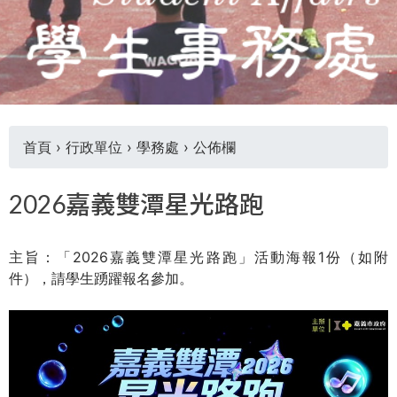
THE
WORLD
TOMORROW
PUTTING
YOU
ON
THE
首頁
›
行政單位
›
學務處
›
公佈欄
PATH
TO
您
GLOBAL
2026嘉義雙潭星光路跑
CITIZENSHIP
在
主旨：「2026嘉義雙潭星光路跑」活動海報1份（如附
這
件），請學生踴躍報名參加。
裡