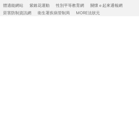
體適能網站
紫錐花運動
性別平等教育網
關懷ｅ起來通報網
菸害防制資訊網
衛生署疾病管制局
MORE法狀元
內政部消防署－水域安全資訊網
內政部消防署－防範一氧化碳中毒篇
MERS-CoV專區
內政部警政署165防詐騙網站
吸菸的真實代價
檳榔防制
禽流感資訊專區
反性別暴力資源網影音專區
華文戒菸網-清新帝國
高級中等學校學生事務資訊暨活動網
新生專區
主
招生
選
最新消息
單
關於
行政
防疫專區
iWagor
新課綱