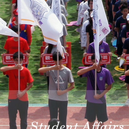
際
葳
格。
培
養
具
國
際
移
動
力
的
世
界
公
民。
WAGOR
TODAY