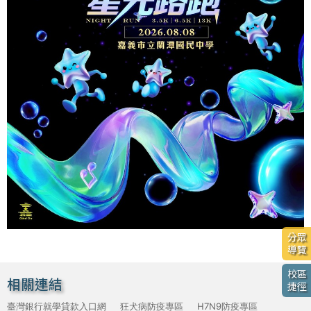
分眾
導覽
校區
相關連結
捷徑
臺灣銀行就學貸款入口網
狂犬病防疫專區
H7N9防疫專區