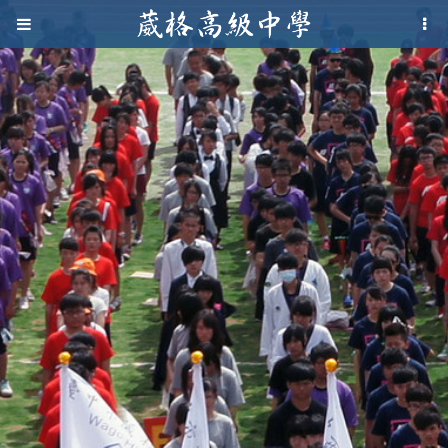
Jump to navigation
葳
格
高
級
中
學
葳
格
國
際．
國