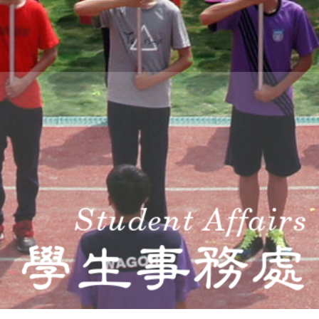
THE
WORLD
TOMORROW
PUTTING
YOU
ON
THE
PATH
TO
GLOBAL
CITIZENSHIP