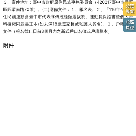
３、寄件地址：臺中市政府原住民族事務委員會（420217臺中市豐原
分眾
區圓環南路70號）。(二)應備文件：１、報名表。２、「116年全國原
導覽
住民族運動會臺中市代表隊傳統種類選拔賽」運動員保證書暨個人資
校區
料授權同意書正本(如未滿18歲需家長或監護人簽名)。３、戶籍證明
捷徑
文件（報名截止日前3個月內之新式戶口名簿或戶籍謄本）
附件
規程1
規程2
規程3
規程5
規程6
規程4
相關連結
臺灣銀行就學貸款入口網
狂犬病防疫專區
H7N9防疫專區