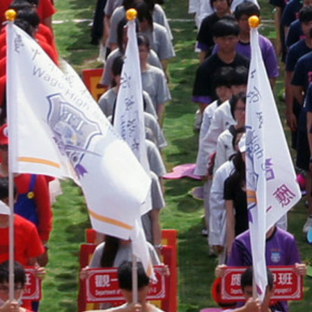
際
葳
格。
培
養
具
國
際
移
動
力
的
世
界
公
民。
WAGOR
TODAY