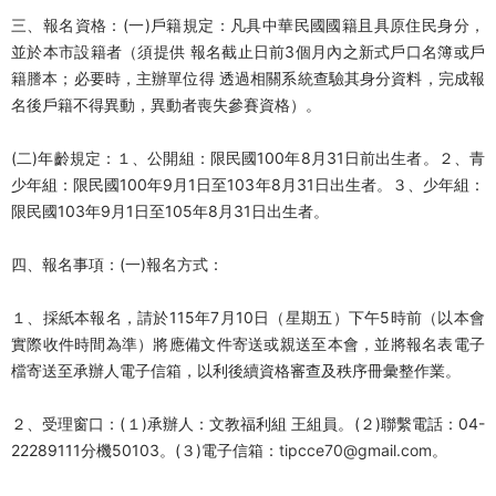
三、報名資格：(一)戶籍規定：凡具中華民國國籍且具原住民身分，
並於本市設籍者（須提供 報名截止日前3個月內之新式戶口名簿或戶
籍謄本；必要時，主辦單位得 透過相關系統查驗其身分資料，完成報
名後戶籍不得異動，異動者喪失參賽資格）。
(二)年齡規定：１、公開組：限民國100年8月31日前出生者。２、青
少年組：限民國100年9月1日至103年8月31日出生者。３、少年組：
限民國103年9月1日至105年8月31日出生者。
四、報名事項：(一)報名方式：
１、採紙本報名，請於115年7月10日（星期五）下午5時前（以本會
實際收件時間為準）將應備文件寄送或親送至本會，並將報名表電子
檔寄送至承辦人電子信箱，以利後續資格審查及秩序冊彙整作業。
２、受理窗口：(１)承辦人：文教福利組 王組員。(２)聯繫電話：04-
22289111分機50103。(３)電子信箱：
tipcce70@gmail.com
。