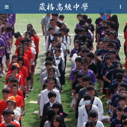
Jump to navigation
葳
格
高
級
中
學
葳
格
國
際．
國