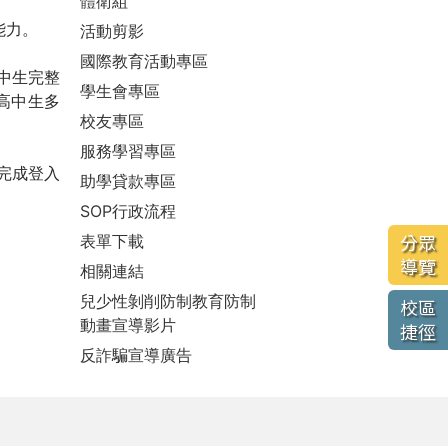
體衛組
能力。
活動剪影
國際教育活動專區
中生完整
學生會專區
高中生多
校友專區
服務學習專區
，完成登入
助學貸款專區
SOP行政流程
表單下載
分眾
導覽
相關連結
兒少性剝削防制教育防制
校區
動畫宣導影片
捷徑
反詐騙宣導廣告