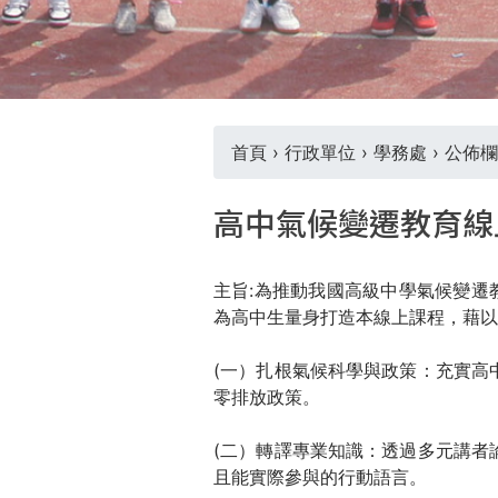
THE
WORLD
TOMORROW
PUTTING
YOU
ON
首頁
›
行政單位
›
學務處
›
公佈欄
THE
您
PATH
高中氣候變遷教育線
TO
在
GLOBAL
CITIZENSHIP
主旨:為推動我國高級中學氣候變遷
這
為高中生量身打造本線上課程，藉以
裡
(一）扎根氣候科學與政策：充實高
零排放政策。
(二）轉譯專業知識：透過多元講者
且能實際參與的行動語言。