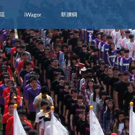
區
iWagor
新課綱