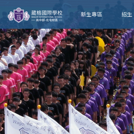
葳
新生專區
招生
格
高
級
中
學
葳
格
國
際．
國