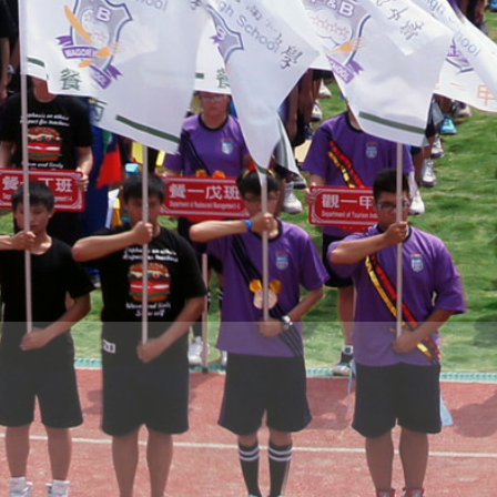
際
葳
格。
培
養
具
國
際
移
動
力
的
世
界
公
民。
WAGOR
TODAY