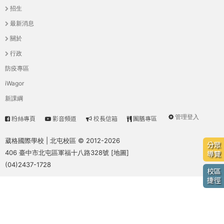
招生
際
選
葳
最新消息
格。
單
關於
培
行政
養
防疫專區
具
國
iWagor
際
新課綱
移
動
管理登入
粉絲專頁
影音頻道
校長信箱
團膳專區
高
User
力
中
menu
葳格國際學校 | 北屯校區 © 2012-2026
的
分眾
406 臺中市北屯區軍福十八路328號 [
地圖
]
世
導覽
服
(04)2437-1728
界
校區
公
務
捷徑
民。
WAGOR
TODAY