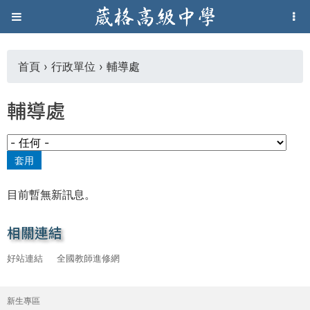
Jump to navigation
葳
格
首頁
›
行政單位
›
輔導處
您
高
輔導處
在
級
這
中
裡
學
目前暫無新訊息。
相關連結
葳
格
好站連結
全國教師進修網
國
際．
新生專區
主
國