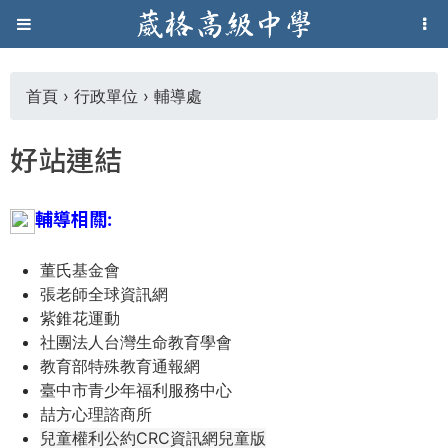
Jump to navigation
葳
格
首頁
›
行政單位
›
輔導處
您
高
好站連結
在
級
輔導相關:
這
中
董氏基金會
裡
學
張老師全球資訊網
紫錐花運動
社團法人台灣生命教育學會
葳
教育部特殊教育通報網
格
臺中市青少年福利服務中心
國
喆方心理諮商所
際．
兒童權利公約
CRC資訊網兒童版
國