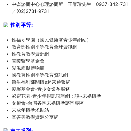
中崙諮商中心心理諮商所 王智瑜先生 0937-842-731
際
／(02)2731-9731
葳
格。
性別平等:
培
養
性福ｅ學園（國民健康署青少年網站）
具
教育部性別平等教育全球資訊網
國
性教育教學資源網
際
杏陵醫學基金會
移
愛滋虛擬博物館
動
國教署性別平等教育資訊網
力
衛生福利部關懷e起來通報網
的
勵馨基金會-青少女懷孕服務
世
祕密花園-青少年視訊諮詢網：談~未婚懷孕
界
女權會-台灣各區未婚懷孕諮詢專區
公
未成年懷孕求助站
民。
真善美教學資源分享網
WAGOR
TODAY
志工系列: