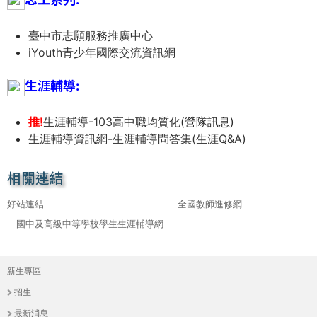
THE
WORLD
臺中市志願服務推廣中心
TOMORROW
iYouth青少年國際交流資訊網
PUTTING
YOU
生涯輔導:
ON
THE
推!
生涯輔導-103高中職均質化
(營隊訊息)
PATH
生涯輔導資訊網-生涯輔導問答集(生涯Q&A)
TO
GLOBAL
CITIZENSHIP
相關連結
好站連結
全國教師進修網
國中及高級中等學校學生生涯輔導網
新生專區
主
招生
選
最新消息