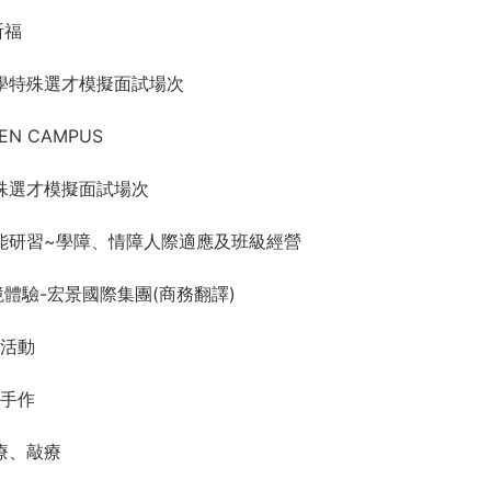
祈福
術大學特殊選才模擬面試場次
EN CAMPUS
學特殊選才模擬面試場次
特教知能研習~學障、情障人際適應及班級經營
業實境體驗-宏景國際集團(商務翻譯)
遊活動
球手作
芳療、敲療