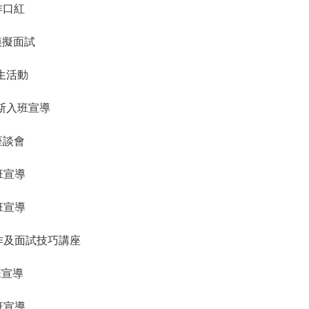
作口紅
三模擬面試
慶生活動
茅斯入班宣導
師座談會
入班宣導
入班宣導
料製作及面試技巧講座
班宣導
入班宣導