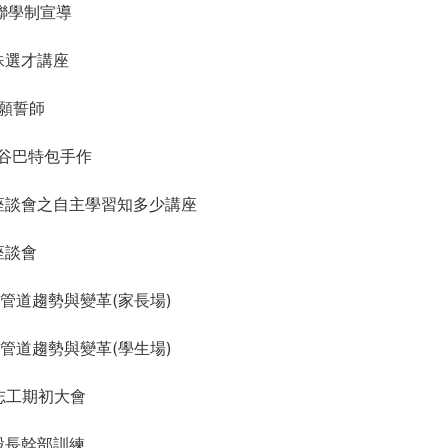
雙聯學制宣導
特殊選才講座
三祈願誓師
工蝶谷巴特包手作
1親師座談會之自主學習知多少講座
師座談會
元入學管道趨勢與變革(家長場)
元入學管道趨勢與變革(學生場)
家長志工期初大會
輔導股長幹部訓練