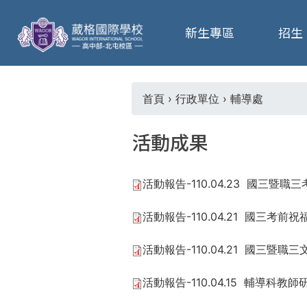
葳
新生專區
招生
格
高
首頁
›
行政單位
›
輔導處
您
級
活動成果
在
中
活動報告-110.04.23 國三暨職
這
學
活動報告-110.04.21 國三考前
裡
葳
活動報告-110.04.21 國三暨職
格
國
活動報告-110.04.15 輔導科
際．
國