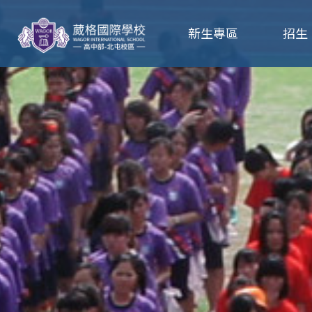
葳
新生專區
招生
格
高
級
中
學
葳
格
國
際．
國