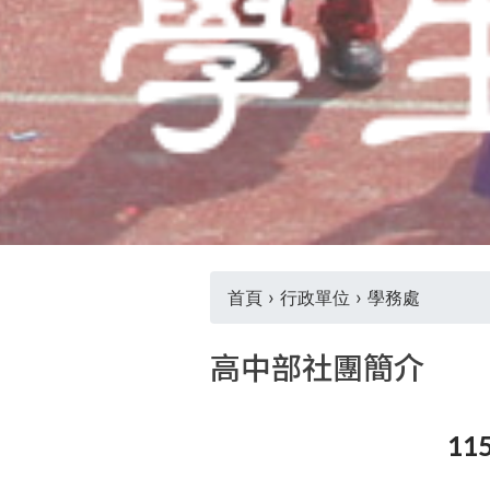
首頁
›
行政單位
›
學務處
您
高中部社團簡介
在
這
11