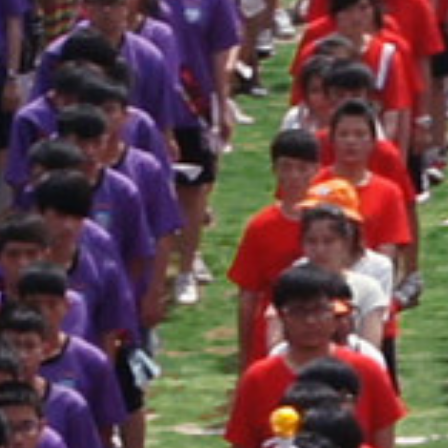
際
葳
格。
培
養
具
國
際
移
動
力
的
世
界
公
民。
WAGOR
TODAY