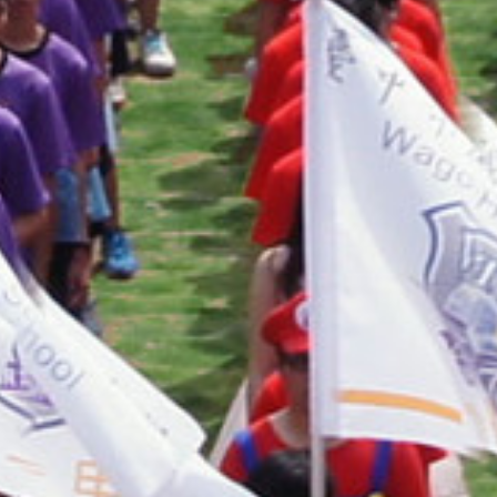
THE
WORLD
TOMORROW
PUTTING
YOU
ON
THE
PATH
TO
GLOBAL
CITIZENSHIP