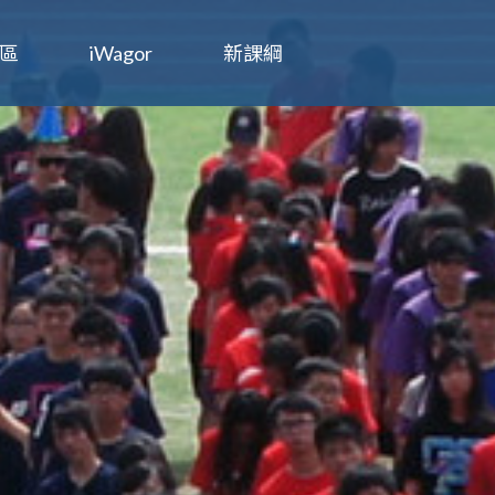
區
iWagor
新課綱