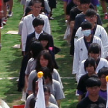
際
葳
格。
培
養
具
國
際
移
動
力
的
世
界
公
民。
WAGOR
TODAY