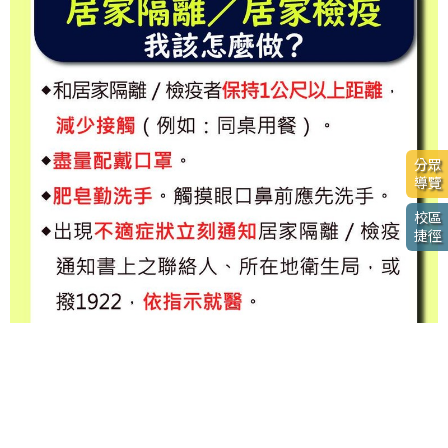
分眾
導覽
校區
捷徑