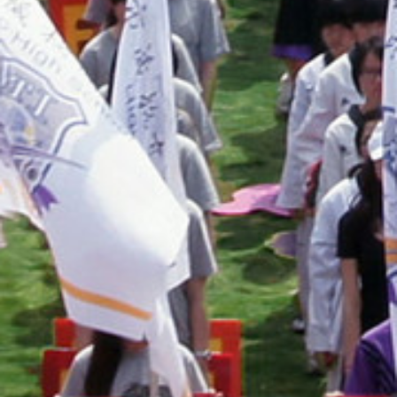
THE
WORLD
TOMORROW
PUTTING
YOU
ON
THE
PATH
TO
GLOBAL
CITIZENSHIP