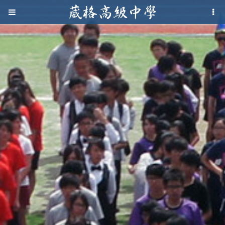
Jump to navigation
葳
格
高
級
中
學
葳
格
國
際．
國